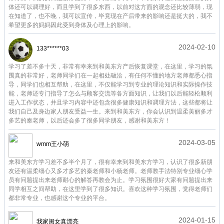
体还可以调理好，而且学到了很多东西，以前对这方面的观念还比较薄弱，现
在知道了，也不晚，我可以宣传，毕竟现在产后带来的影响还是挺大的，我不
希望更多的妈妈因此受到身体及心理上的影响。
2024-02-10
133******03
学习了差不多十天，非常有幸来到和美东方产后恢复课堂，在这里，学习的氛
围真的非常好，老师同学们在一起相处融洽，有任何不懂的地方老师都悉心指
导，同学们也相互帮助，在这里，不仅能学习到专业的理论知识和实际操作技
能，老师还专门指导了怎么与顾客交流等各方面知识，让我们以后能轻松顺利
进入工作状态，并且学习内容中还包含很多健康知识和调理方法，这些都将让
我们自己及身边家人朋友受益一生。来到和美东方，你会认识到温柔美丽多才
多艺的秦老师，以后还会多了很多同学朋友，感谢和美东方！
2024-03-05
wmm王小萌
来和美东方学习差不多半个月了，很有幸来到和美东方学习，认识了很多新朋
友还有温柔细心又多才多艺的秦老师和小杨老师。老师教手法特别专业细心学
员有问题提出来老师耐心的解答再教会为止。学习氛围很好大家有问题提出来
同学相互之间帮助，在这里学到了很多知识。喜欢这种学习氛围，觉得老师们
都非常专业，也感谢这个专业的平台。
2024-01-15
我家闺女真漂亮