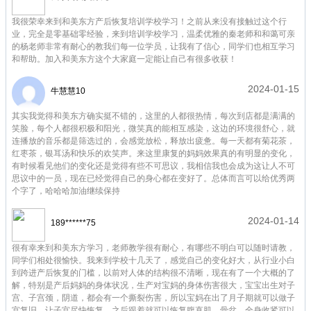
我很荣幸来到和美东方产后恢复培训学校学习！之前从来没有接触过这个行
业，完全是零基础零经验，来到培训学校学习，温柔优雅的秦老师和和蔼可亲
的杨老师非常有耐心的教我们每一位学员，让我有了信心，同学们也相互学习
和帮助。加入和美东方这个大家庭一定能让自己有很多收获！
2024-01-15
牛慧慧10
其实我觉得和美东方确实挺不错的，这里的人都很热情，每次到店都是满满的
笑脸，每个人都很积极和阳光，微笑真的能相互感染，这边的环境很舒心，就
连播放的音乐都是筛选过的，会感觉放松，释放出疲惫。每一天都有菊花茶，
红枣茶，银耳汤和快乐的欢笑声。来这里康复的妈妈效果真的有明显的变化，
有时候看见他们的变化还是觉得有些不可思议，我相信我也会成为这让人不可
思议中的一员，现在已经觉得自己的身心都在变好了。总体而言可以给优秀两
个字了，哈哈哈加油继续保持
2024-01-14
189******75
很有幸来到和美东方学习，老师教学很有耐心，有哪些不明白可以随时请教，
同学们相处很愉快。我来到学校十几天了，感觉自己的变化好大，从行业小白
到跨进产后恢复的门槛，以前对人体的结构很不清晰，现在有了一个大概的了
解，特别是产后妈妈的身体状况，生产对宝妈的身体伤害很大，宝宝出生对子
宫、子宫颈，阴道，都会有一个撕裂伤害，所以宝妈在出了月子期就可以做子
宫复旧，让子宫尽快恢复，之后跟着就可以恢复腹直肌，骨盆，全身收紧可以