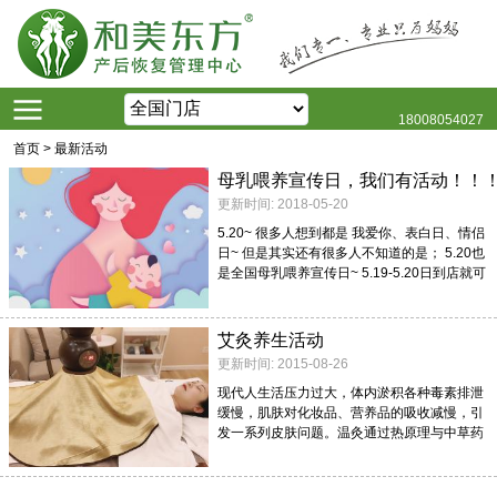
18008054027
首页
>
最新活动
母乳喂养宣传日，我们有活动！！
更新时间: 2018-05-20
5.20~ 很多人想到都是 我爱你、表白日、情侣
日~ 但是其实还有很多人不知道的是； 5.20也
是全国母乳喂养宣传日~ 5.19-5.20日到店就可
免费体验一次通乳、催乳、停奶回奶或者是排
残乳。
艾灸养生活动
更新时间: 2015-08-26
现代人生活压力过大，体内淤积各种毒素排泄
缓慢，肌肤对化妆品、营养品的吸收减慢，引
发一系列皮肤问题。温灸通过热原理与中草药
艾草的作用，促进皮下血液i循环，打开毛孔，
温补气血，增强皮肤的免疫力达到美容的功
效。