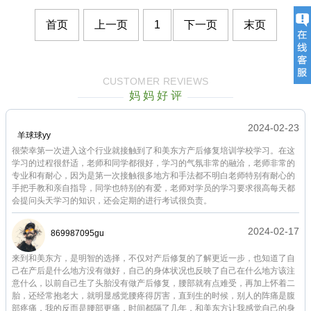
首页
上一页
1
下一页
末页
CUSTOMER REVIEWS
妈 妈 好 评
2024-02-23
羊球球yy
很荣幸第一次进入这个行业就接触到了和美东方产后修复培训学校学习。在这
学习的过程很舒适，老师和同学都很好，学习的气氛非常的融洽，老师非常的
专业和有耐心，因为是第一次接触很多地方和手法都不明白老师特别有耐心的
手把手教和亲自指导，同学也特别的有爱，老师对学员的学习要求很高每天都
会提问头天学习的知识，还会定期的进行考试很负责。
2024-02-17
869987095gu
来到和美东方，是明智的选择，不仅对产后修复的了解更近一步，也知道了自
己在产后是什么地方没有做好，自己的身体状况也反映了自己在什么地方该注
意什么，以前自己生了头胎没有做产后修复，腰部就有点难受，再加上怀着二
胎，还经常抱老大，就明显感觉腰疼得厉害，直到生的时候，别人的阵痛是腹
部疼痛，我的反而是腰部更痛，时间都隔了几年，和美东方让我感觉自己的身