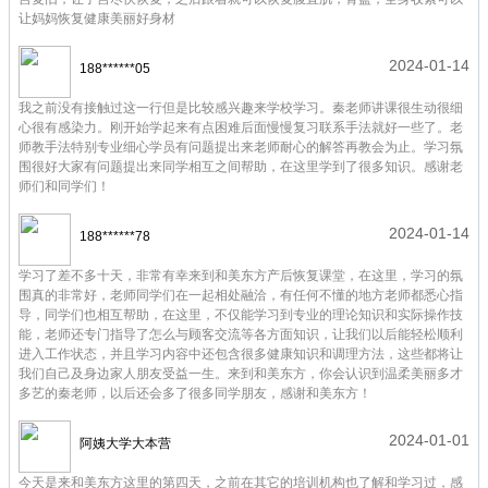
让妈妈恢复健康美丽好身材
2024-01-14
188******05
我之前没有接触过这一行但是比较感兴趣来学校学习。秦老师讲课很生动很细
心很有感染力。刚开始学起来有点困难后面慢慢复习联系手法就好一些了。老
师教手法特别专业细心学员有问题提出来老师耐心的解答再教会为止。学习氛
围很好大家有问题提出来同学相互之间帮助，在这里学到了很多知识。感谢老
师们和同学们！
2024-01-14
188******78
学习了差不多十天，非常有幸来到和美东方产后恢复课堂，在这里，学习的氛
围真的非常好，老师同学们在一起相处融洽，有任何不懂的地方老师都悉心指
导，同学们也相互帮助，在这里，不仅能学习到专业的理论知识和实际操作技
能，老师还专门指导了怎么与顾客交流等各方面知识，让我们以后能轻松顺利
进入工作状态，并且学习内容中还包含很多健康知识和调理方法，这些都将让
我们自己及身边家人朋友受益一生。来到和美东方，你会认识到温柔美丽多才
多艺的秦老师，以后还会多了很多同学朋友，感谢和美东方！
2024-01-01
阿姨大学大本营
今天是来和美东方这里的第四天，之前在其它的培训机构也了解和学习过，感